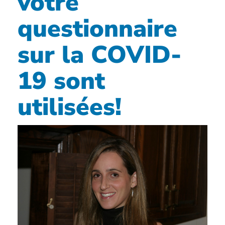
votre
questionnaire
sur la COVID-
19 sont
utilisées!